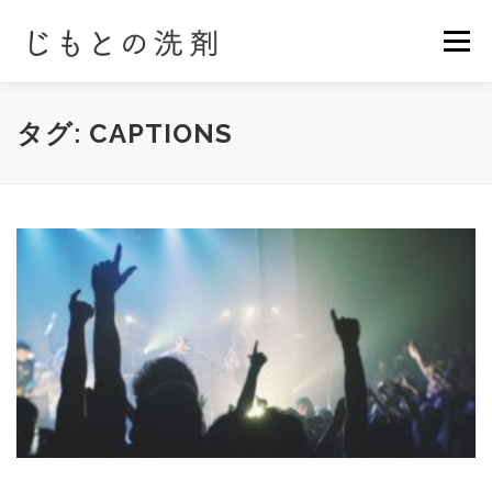
コ
ン
メニュー
テ
ン
ツ
へ
FEATURES
SUSTINABLE LIVING
LINEUP
タグ:
CAPTIONS
ス
キ
ッ
プ
量り売りステーション
ふるさとチョイス
CONTACT